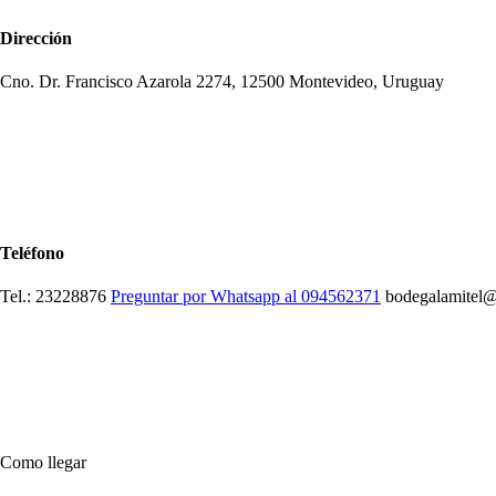
Dirección
Cno. Dr. Francisco Azarola 2274, 12500 Montevideo, Uruguay
Teléfono
Tel.: 23228876
Preguntar por Whatsapp al 094562371
bodegalamitel@
Como llegar