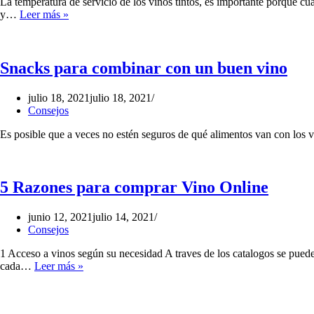
La temperatura de servicio de los vinos tintos, es importante porque 
Temperatura
y…
Leer más »
de
servicio
de
los
Snacks para combinar con un buen vino
vinos
julio 18, 2021
julio 18, 2021
Consejos
Es posible que a veces no estén seguros de qué alimentos van con los 
5 Razones para comprar Vino Online
junio 12, 2021
julio 14, 2021
Consejos
1 Acceso a vinos según su necesidad A traves de los catalogos se puede
5
cada…
Leer más »
Razones
para
comprar