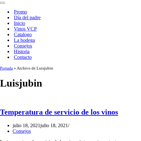
de
Menú
navegación
de
Promo
navegación
Día del padre
Inicio
Vinos VCP
Catalogo
La bodega
Consejos
Historia
Contacto
Portada
»
Archivo de Luisjubin
Luisjubin
Temperatura de servicio de los vinos
julio 18, 2021
julio 18, 2021
Consejos