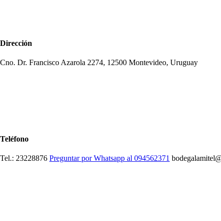
Vino
Online
Dirección
Cno. Dr. Francisco Azarola 2274, 12500 Montevideo, Uruguay
Teléfono
Tel.: 23228876
Preguntar por Whatsapp al 094562371
bodegalamitel@