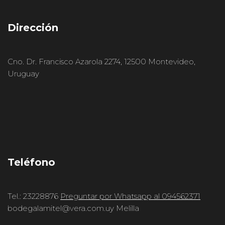
Dirección
Cno. Dr. Francisco Azarola 2274, 12500 Montevideo,
Uruguay
Teléfono
Tel.: 23228876
Preguntar por Whatsapp al 094562371
bodegalamitel@vera.com.uy Melilla