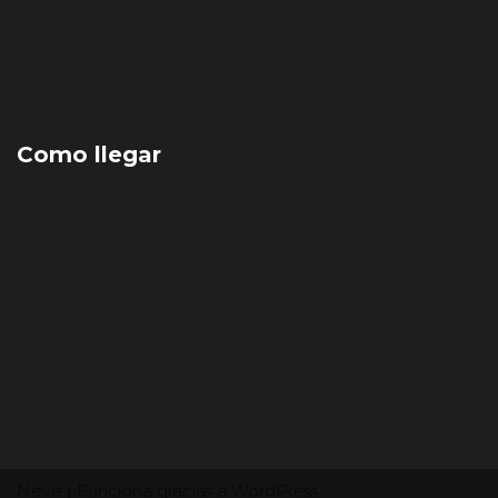
Como llegar
Neve
| Funciona gracias a
WordPress