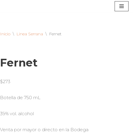
Saltar
al
contenido
Inicio
\
Linea Serrana
\
Fernet
Fernet
$
273
Botella de 750 mL
39% vol. alcohol
Venta por mayor o directo en la Bodega