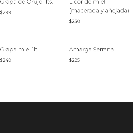
Grapa de Orujo 1lts.
Licor de miel
(macerada y añejada)
$
299
$
250
Grapa miel 1lt
Amarga Serrana
$
240
$
225