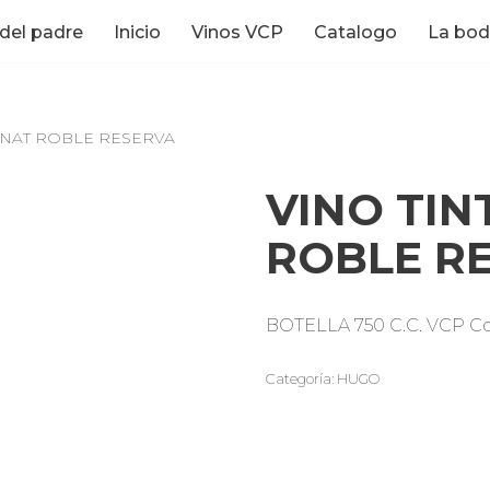
 del padre
Inicio
Vinos VCP
Catalogo
La bo
NNAT ROBLE RESERVA
VINO TI
ROBLE R
BOTELLA 750 C.C. VCP C
Categoría:
HUGO