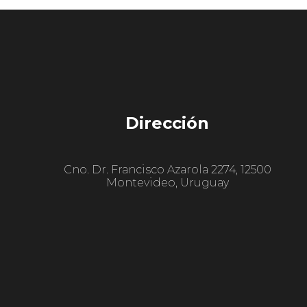
Dirección
Cno. Dr. Francisco Azarola 2274, 12500
Montevideo, Uruguay