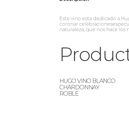
Este vino esta dedicado a Hu
coronar celebracionesespecial
naturaleza, que nos hace los 
Product
HUGO VINO BLANCO
CHARDONNAY
ROBLE