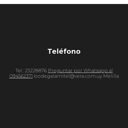
Teléfono
Tel.: 23228876
Preguntar por Whatsapp al
094562371
bodegalamitel@vera.com.uy Melilla