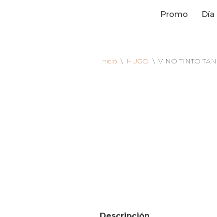
Promo
Día
Saltar
al
contenido
Inicio
\
HUGO
\
VINO TINTO TA
Descripción