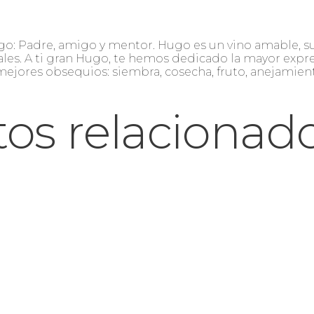
go: Padre, amigo y mentor. Hugo es un vino amable, sua
es. A ti gran Hugo, te hemos dedicado la mayor expres
mejores obsequios: siembra, cosecha, fruto, anejamient
os relacionad